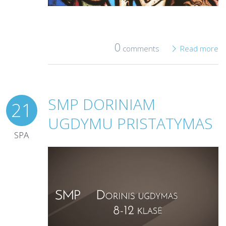
0
comments
Read more
SMP DORINIAM
21
UGDYMU PRISTATYMAS
SPA