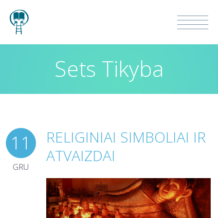
Sets Tikyba
RELIGINIAI SIMBOLIAI IR
11
ATVAIZDAI
GRU