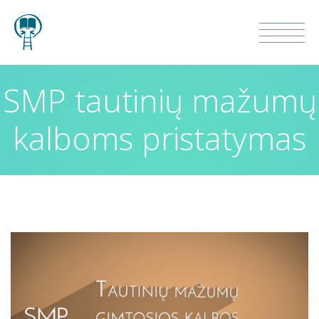
SMP tautinių mažumų
kalboms pristatymas