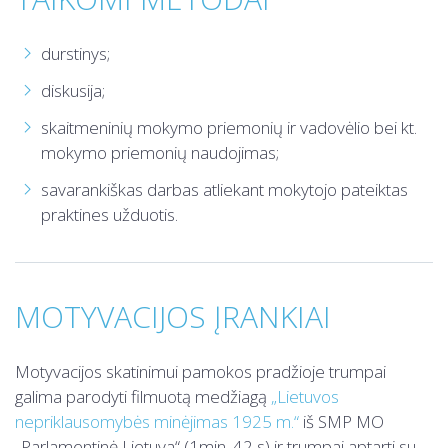
durstinys;
diskusija;
skaitmeninių mokymo priemonių ir vadovėlio bei kt.
mokymo priemonių naudojimas;
savarankiškas darbas atliekant mokytojo pateiktas
praktines užduotis.
MOTYVACIJOS ĮRANKIAI
Motyvacijos skatinimui pamokos pradžioje trumpai
galima parodyti filmuotą medžiagą
„Lietuvos
nepriklausomybės minėjimas 1925 m.“
iš SMP MO
„Parlamentinė Lietuva“ (1min. 42 s) ir trumpai aptarti su