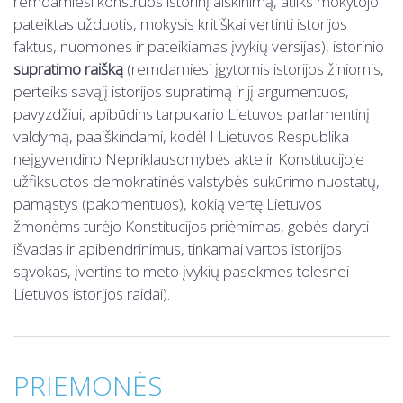
remdamiesi konstruos istorinį aiškinimą, atliks mokytojo
pateiktas užduotis, mokysis kritiškai vertinti istorijos
faktus, nuomones ir pateikiamas įvykių versijas), istorinio
supratimo raišką
(remdamiesi įgytomis istorijos žiniomis,
perteiks savąjį istorijos supratimą ir jį argumentuos,
pavyzdžiui, apibūdins tarpukario Lietuvos parlamentinį
valdymą, paaiškindami, kodėl I Lietuvos Respublika
neįgyvendino Nepriklausomybės akte ir Konstitucijoje
užfiksuotos demokratinės valstybės sukūrimo nuostatų,
pamąstys (pakomentuos), kokią vertę Lietuvos
žmonėms turėjo Konstitucijos priėmimas, gebės daryti
išvadas ir apibendrinimus, tinkamai vartos istorijos
sąvokas, įvertins to meto įvykių pasekmes tolesnei
Lietuvos istorijos raidai).
PRIEMONĖS