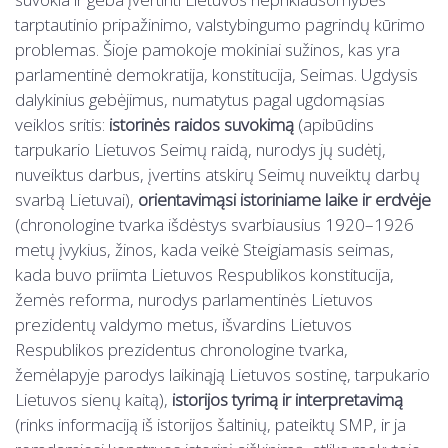
tarptautinio pripažinimo, valstybingumo pagrindų kūrimo
problemas. Šioje pamokoje mokiniai sužinos, kas yra
parlamentinė demokratija, konstitucija, Seimas. Ugdysis
dalykinius gebėjimus, numatytus pagal ugdomąsias
veiklos sritis:
istorinės raidos suvokimą
(apibūdins
tarpukario Lietuvos Seimų raidą, nurodys jų sudėtį,
nuveiktus darbus, įvertins atskirų Seimų nuveiktų darbų
svarbą Lietuvai),
orientavimąsi istoriniame laike ir erdvėje
(chronologine tvarka išdėstys svarbiausius 1920–1926
metų įvykius, žinos, kada veikė Steigiamasis seimas,
kada buvo priimta Lietuvos Respublikos konstitucija,
žemės reforma, nurodys parlamentinės Lietuvos
prezidentų valdymo metus, išvardins Lietuvos
Respublikos prezidentus chronologine tvarka,
žemėlapyje parodys laikinąją Lietuvos sostinę, tarpukario
Lietuvos sienų kaitą),
istorijos tyrimą ir interpretavimą
(rinks informaciją iš istorijos šaltinių, pateiktų SMP, ir ja