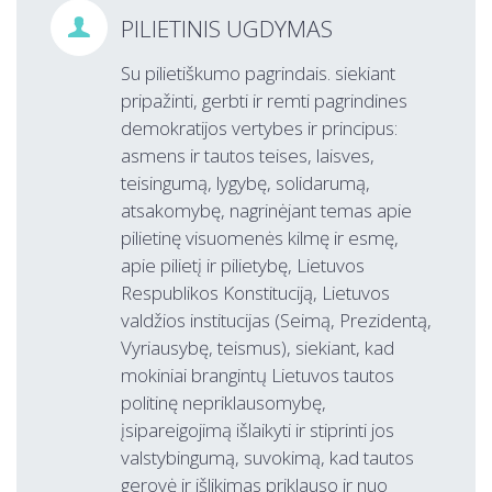
PILIETINIS UGDYMAS

Su pilietiškumo pagrindais. siekiant
pripažinti, gerbti ir remti pagrindines
demokratijos vertybes ir principus:
asmens ir tautos teises, laisves,
teisingumą, lygybę, solidarumą,
atsakomybę, nagrinėjant temas apie
pilietinę visuomenės kilmę ir esmę,
apie pilietį ir pilietybę, Lietuvos
Respublikos Konstituciją, Lietuvos
valdžios institucijas (Seimą, Prezidentą,
Vyriausybę, teismus), siekiant, kad
mokiniai brangintų Lietuvos tautos
politinę nepriklausomybę,
įsipareigojimą išlaikyti ir stiprinti jos
valstybingumą, suvokimą, kad tautos
gerovė ir išlikimas priklauso ir nuo