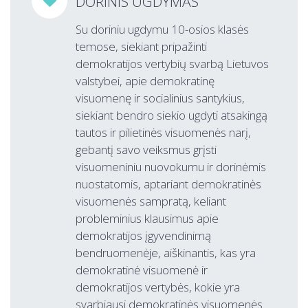
DORINIS UGDYMAS

Su doriniu ugdymu 10-osios klasės
temose, siekiant pripažinti
demokratijos vertybių svarbą Lietuvos
valstybei, apie demokratinę
visuomenę ir socialinius santykius,
siekiant bendro siekio ugdyti atsakingą
tautos ir pilietinės visuomenės narį,
gebantį savo veiksmus grįsti
visuomeniniu nuovokumu ir dorinėmis
nuostatomis, aptariant demokratinės
visuomenės sampratą, keliant
probleminius klausimus apie
demokratijos įgyvendinimą
bendruomenėje, aiškinantis, kas yra
demokratinė visuomenė ir
demokratijos vertybės, kokie yra
svarbiausi demokratinės visuomenės