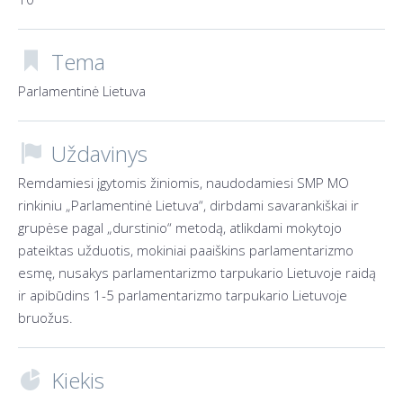
Tema

Parlamentinė Lietuva
Uždavinys

Remdamiesi įgytomis žiniomis, naudodamiesi SMP MO
rinkiniu „Parlamentinė Lietuva“, dirbdami savarankiškai ir
grupėse pagal „durstinio“ metodą, atlikdami mokytojo
pateiktas užduotis, mokiniai paaiškins parlamentarizmo
esmę, nusakys parlamentarizmo tarpukario Lietuvoje raidą
ir apibūdins 1-5 parlamentarizmo tarpukario Lietuvoje
bruožus.
Kiekis
