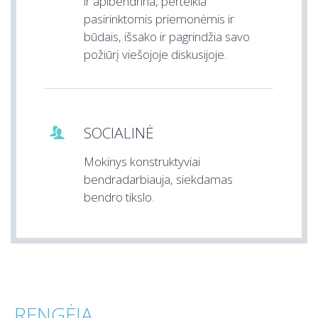
ir apibendrina, perteikia
pasirinktomis priemonėmis ir
būdais, išsako ir pagrindžia savo
požiūrį viešojoje diskusijoje.
SOCIALINĖ

Mokinys konstruktyviai
bendradarbiauja, siekdamas
bendro tikslo.
RENGĖJA