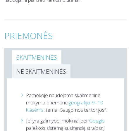
PRIEMONĖS
SKAITMENINĖS
NE SKAITMENINĖS
Pamokoje naudojama skaitmeninė
mokymo priemonė
geografijai 9–10
klasėms
, tema „Saugomos teritorijos“.
Jei yra galimybė, mokiniai per
Google
paieškos sistemą susirandą straipsnį