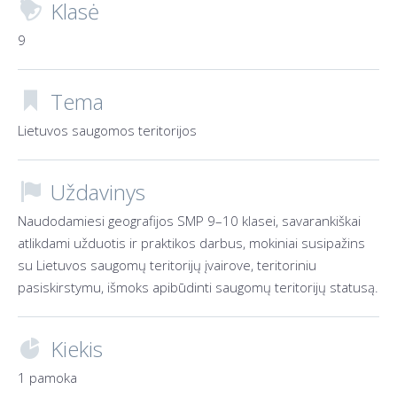
Klasė

9
Tema

Lietuvos saugomos teritorijos
Uždavinys

Naudodamiesi geografijos SMP 9–10 klasei, savarankiškai
atlikdami užduotis ir praktikos darbus, mokiniai susipažins
su Lietuvos saugomų teritorijų įvairove, teritoriniu
pasiskirstymu, išmoks apibūdinti saugomų teritorijų statusą.
Kiekis

1 pamoka