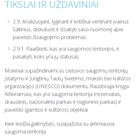
TIKSLAI IR UŽDAVINIAI
2.9. Analizuojant, lyginant ir kritiškai vertinant įvairius
šaltinius, diskutuoti ir išsakyti savo nuomonę apie
paveldo išsaugojimo problemas.
2.9.1. Paaiškinti, kas yra saugomos teritorijos, ir
pasakyti, koks yra jų statusas.
Mokiniai supažindinami su Lietuvos saugomų teritorijų
įstatymu ir Jungtinių Tautų švietimo, mokslo bei kultūros
organizacijos (UNESCO) dokumentu, Raudonąja knyga.
Aiškinamasi, kas yra saugoma teritorija (rezervatas,
draustinis, nacionalinis parkas ir regioninis parkas) ir
paveldo (gamtos ir kultūros) objektai.
Kiek leidžia galimybės, susipažįsta su artimiausia
saugoma teritorija.