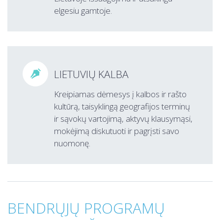
elgesiu gamtoje.
LIETUVIŲ KALBA

Kreipiamas dėmesys į kalbos ir rašto
kultūrą, taisyklingą geografijos terminų
ir sąvokų vartojimą, aktyvų klausymąsi,
mokėjimą diskutuo­ti ir pagrįsti savo
nuomonę.
BENDRŲJŲ PROGRAMŲ