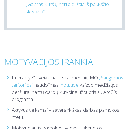
„Gaisras Kuršių nerijoje: žala iš paukščio
skrydžio“
.
MOTYVACIJOS ĮRANKIAI
Interaktyvūs veiksmai – skaitmeninių MO
„Saugomos
teritorijos“
naudojimas;
Youtube
vaizdo medžiagos
peržiūra, namų darbų kūrybinė užduotis su ArcGis
programa.
Aktyvūs veiksmai – savarankiškas darbas pamokos
metu.
Motyvuojantis pamokos įvadas – filmuotos