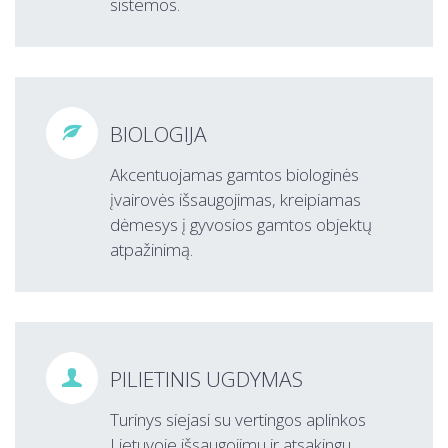
sistemos.
BIOLOGIJA

Akcentuojamas gamtos biologinės
įvairovės išsaugojimas, kreipiamas
dėmesys į gyvosios gamtos objektų
atpažinimą.
PILIETINIS UGDYMAS

Turinys siejasi su vertingos aplinkos
Lietuvoje išsaugojimu ir atsakingu